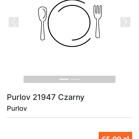
Previous
Next
Purlov 21947 Czarny
Purlov
65.99 zł