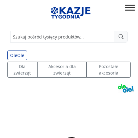
Przejdź
do
złap
treści
okazję!
OleOle
Dla
Akcesoria dla
Pozostałe
zwierząt
zwierząt
akcesoria