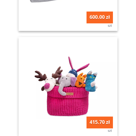
600.00 zł
szt
415.70 zł
szt