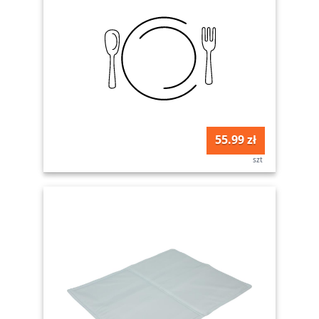
55.99 zł
szt