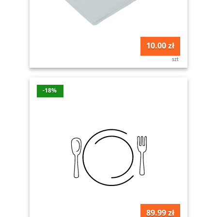
10.00 zł
szt
-18%
89.99 zł