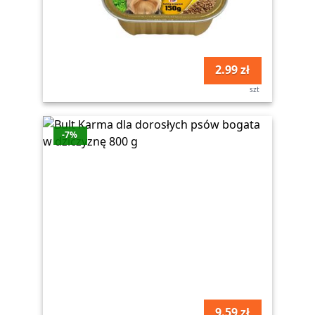
2.99 zł
szt
-7%
9.59 zł