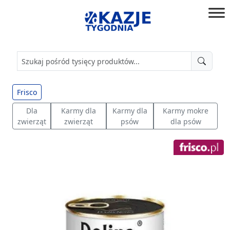
Przejdź
do
złap
treści
okazję!
Frisco
Dla
Karmy dla
Karmy dla
Karmy mokre
zwierząt
zwierząt
psów
dla psów