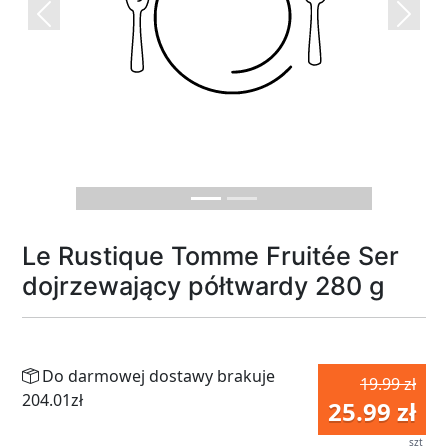
Previous
Next
Le Rustique Tomme Fruitée Ser
dojrzewający półtwardy 280 g
Do darmowej dostawy brakuje
19.99 zł
204.01zł
25.99 zł
szt