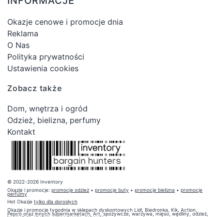
INFORMACJE
Okazje cenowe i promocje dnia
Reklama
O Nas
Polityka prywatności
Ustawienia cookies
Zobacz także
Dom, wnętrza i ogród
Odzież, bielizna, perfumy
Kontakt
© 2022-2026 Inventory
Okazje i promocje:
promocje odzież
•
promocje buty
•
promocje bielizna
•
promocje
perfumy
Hot Okazje
tylko dla dorosłych
Okazje i promocje tygodnia w sklepach dyskontowych Lidl, Biedronka, Kik, Action,
Pepco oraz innych supermarketach. Art. spożywcze, warzywa, mięso, wędliny, odzież,