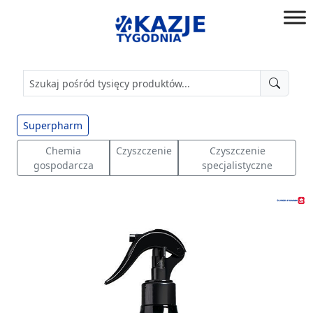
Przejdź
do
złap
treści
okazję!
Superpharm
Chemia
Czyszczenie
Czyszczenie
gospodarcza
specjalistyczne