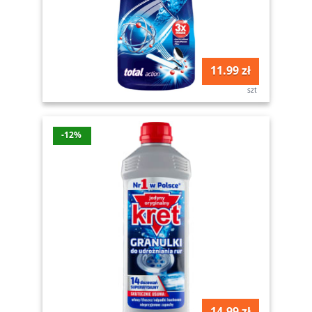
11.99 zł
szt
-12%
14.99 zł