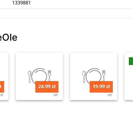
1339881
eOle
ł
24.99 zł
19.99 zł
szt
szt
szt