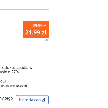
29.99 zł
21.99 zł
szt
produktu spadła w
asie o 27%
0 zł
ich 30 dni:
19.99 zł
ny tego
Historia cen