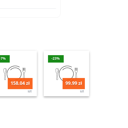
-7%
-23%
158.04 zł
99.99 zł
szt
szt