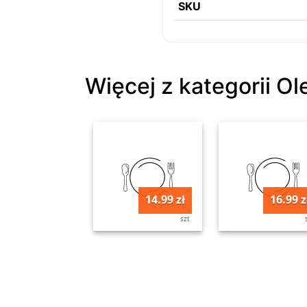
SKU
Więcej z kategorii Ol
14.99 zł
16.99 z
szt