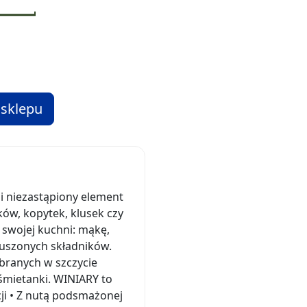
 sklepu
i niezastąpiony element
ków, kopytek, klusek czy
 swojej kuchni: mąkę,
uszonych składników.
branych w szczycie
śmietanki. WINIARY to
i • Z nutą podsmażonej