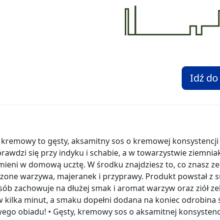
Idź do
kremowy to gęsty, aksamitny sos o kremowej konsystencji 
rawdzi się przy indyku i schabie, a w towarzystwie ziemnia
mieni w domową ucztę. W środku znajdziesz to, co znasz ze
one warzywa, majeranek i przyprawy. Produkt powstał z s
sób zachowuje na dłużej smak i aromat warzyw oraz ziół ze
w kilka minut, a smaku dopełni dodana na koniec odrobina 
o obiadu! • Gęsty, kremowy sos o aksamitnej konsystencj