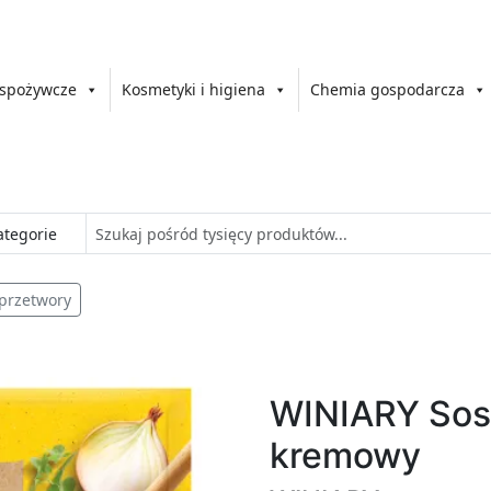
 spożywcze
Kosmetyki i higiena
Chemia gospodarcza
 przetwory
WINIARY Sos
kremowy