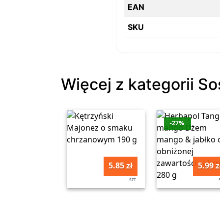
EAN
SKU
Więcej z kategorii So
-27%
5.85 zł
5.99 z
szt