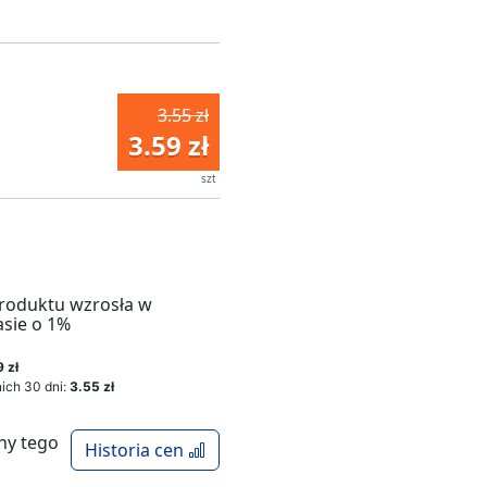
3.55 zł
3.59 zł
szt
roduktu wzrosła w
asie o 1%
 zł
ich 30 dni:
3.55 zł
ny tego
Historia cen