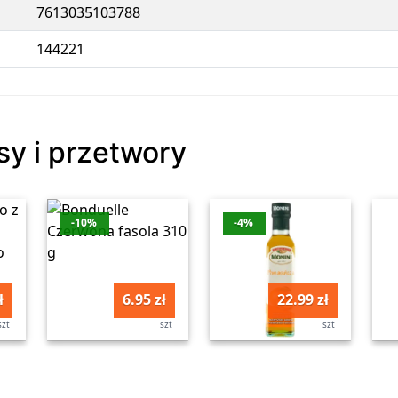
7613035103788
144221
sy i przetwory
-10%
-4%
ł
6.95 zł
22.99 zł
szt
szt
szt