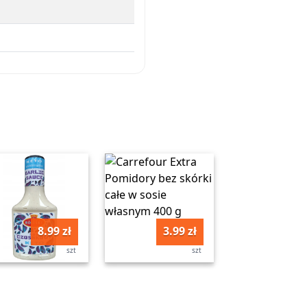
8.99 zł
3.99 zł
szt
szt