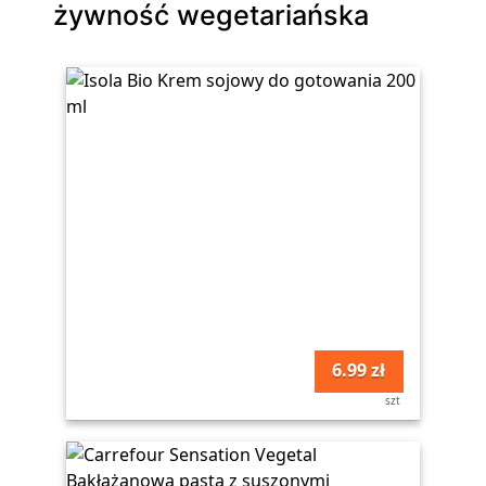
żywność wegetariańska
6.99 zł
szt