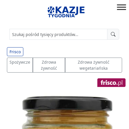
Przejdź
do
złap
treści
okazję!
Frisco
Spożywcze
Zdrowa
Zdrowa żywność
żywność
wegetariańska