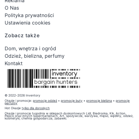
Reklama
O Nas
Polityka prywatności
Ustawienia cookies
Zobacz także
Dom, wnętrza i ogród
Odzież, bielizna, perfumy
Kontakt
© 2022-2026 Inventory
Okazje i promocje:
promocje odzież
•
promocje buty
•
promocje bielizna
•
promocje
perfumy
Hot Okazje
tylko dla dorosłych
Okazje i promocje tygodnia w sklepach dyskontowych Lidl, Biedronka, Kik, Action,
Pepco oraz innych supermarketach. Art. spożywcze, warzywa, mięso, wędliny, odzież,
kosmetyki, chemia gospodarcza, zabawki.