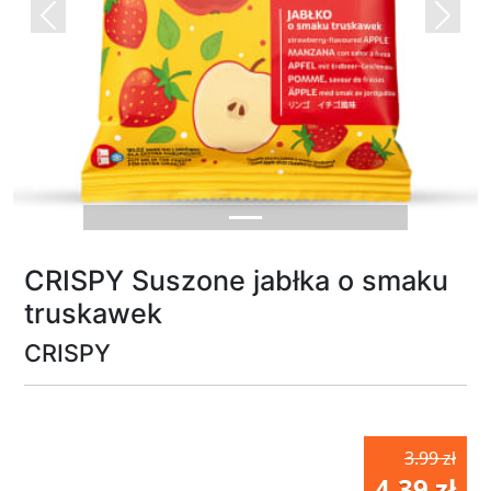
Previous
Next
CRISPY Suszone jabłka o smaku
truskawek
CRISPY
3.99 zł
4.39 zł