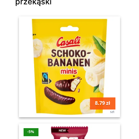
przekąski
8.79 zł
szt
-5%