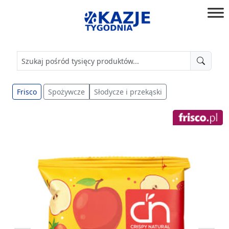
Przejdź
do
złap
treści
okazję!
Frisco
Spożywcze
Słodycze i przekąski