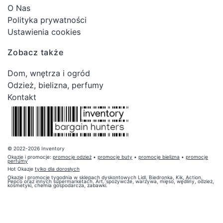
O Nas
Polityka prywatności
Ustawienia cookies
Zobacz także
Dom, wnętrza i ogród
Odzież, bielizna, perfumy
Kontakt
© 2022-2026 Inventory
Okazje i promocje:
promocje odzież
•
promocje buty
•
promocje bielizna
•
promocje
perfumy
Hot Okazje
tylko dla dorosłych
Okazje i promocje tygodnia w sklepach dyskontowych Lidl, Biedronka, Kik, Action,
Pepco oraz innych supermarketach. Art. spożywcze, warzywa, mięso, wędliny, odzież,
kosmetyki, chemia gospodarcza, zabawki.