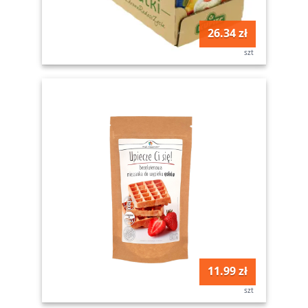
26.34 zł
szt
11.99 zł
szt