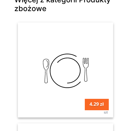
zbożowe
4.29 zł
szt