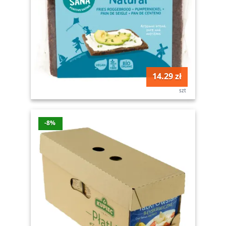
14.29 zł
szt
-8%