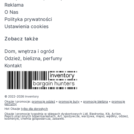
Reklama
O Nas
Polityka prywatności
Ustawienia cookies
Zobacz także
Dom, wnętrza i ogród
Odzież, bielizna, perfumy
Kontakt
© 2022-2026 Inventory
Okazje i promocje:
promocje odzież
•
promocje buty
•
promocje bielizna
•
promocje
perfumy
Hot Okazje
tylko dla dorosłych
Okazje i promocje tygodnia w sklepach dyskontowych Lidl, Biedronka, Kik, Action,
Pepco oraz innych supermarketach. Art. spożywcze, warzywa, mięso, wędliny, odzież,
kosmetyki, chemia gospodarcza, zabawki.