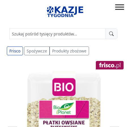
Przejdź
do
złap
treści
okazję!
Frisco
Spożywcze
Produkty zbożowe