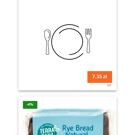
7.35 zł
szt
-4%