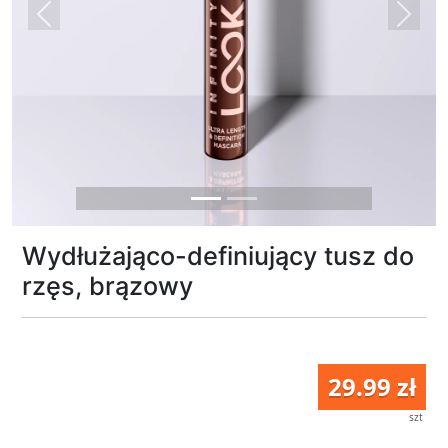
Previous
Next
Wydłużająco-definiujący tusz do
rzęs, brązowy
29.99 zł
szt