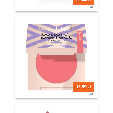
szt
15.59 zł
szt