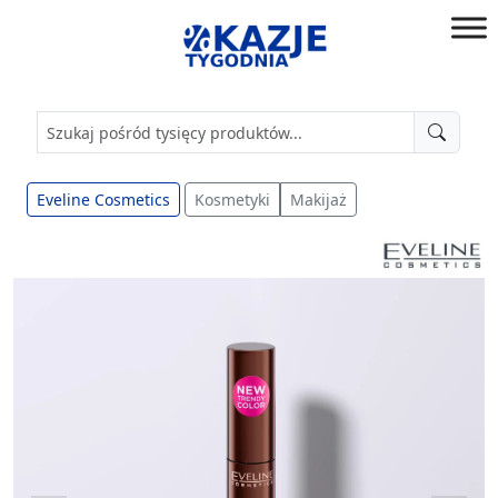
Przejdź
do
złap
treści
okazję!
Eveline Cosmetics
Kosmetyki
Makijaż