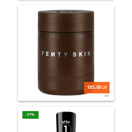
105.00 zł
szt
-21%