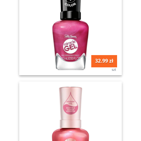
32.99 zł
szt