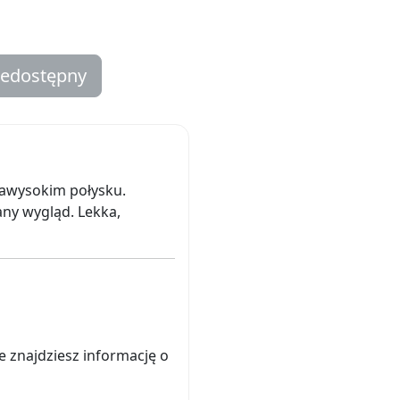
iedostępny
trawysokim połysku.
any wygląd. Lekka,
e znajdziesz informację o