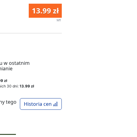
13.99 zł
szt
u w ostatnim
mianie
9 zł
ich 30 dni:
13.99 zł
ny tego
Historia cen