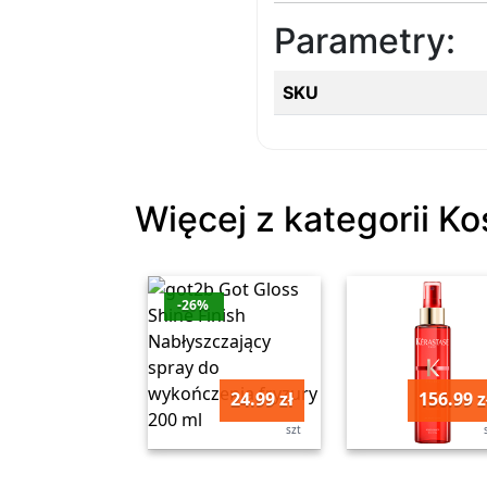
Parametry:
SKU
Więcej z kategorii K
-26%
24.99 zł
156.99 z
szt