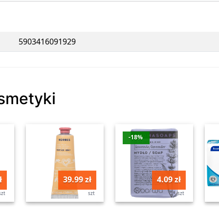
5903416091929
osmetyki
-18%
ł
39.99 zł
4.09 zł
szt
szt
szt