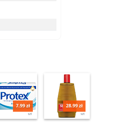
7.99 zł
28.99 zł
szt
szt