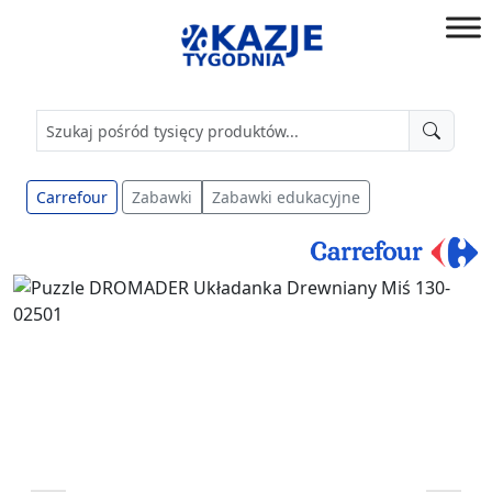
Przejdź
do
złap
treści
okazję!
Carrefour
Zabawki
Zabawki edukacyjne