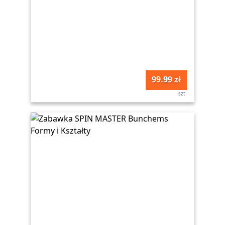
99.99 zł
szt