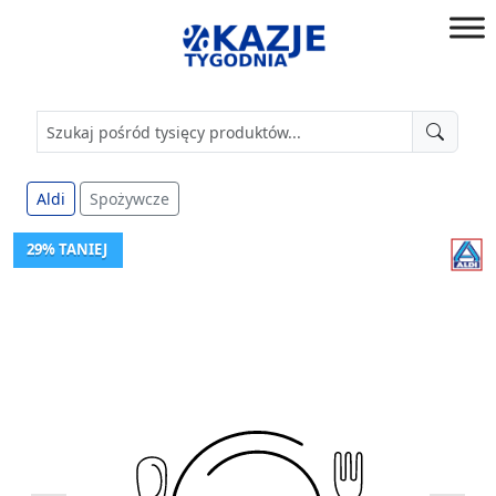
Przejdź
do
złap
treści
okazję!
Aldi
Spożywcze
29% TANIEJ