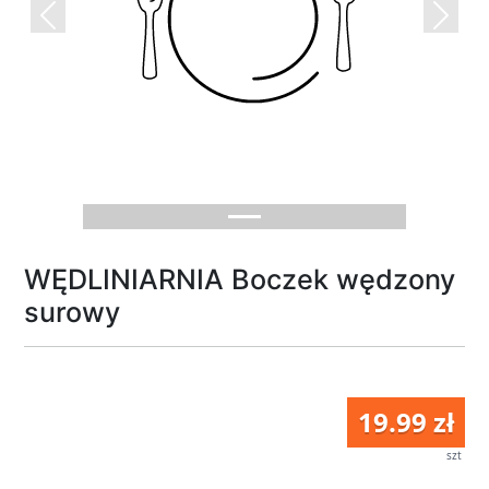
Previous
Next
WĘDLINIARNIA Boczek wędzony
surowy
19.99 zł
szt